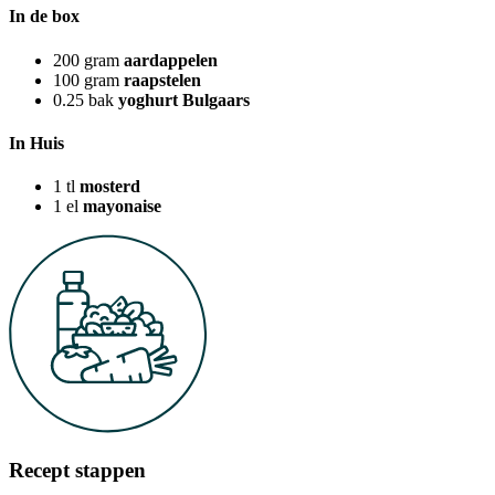
In de box
200
gram
aardappelen
100
gram
raapstelen
0.25
bak
yoghurt Bulgaars
In Huis
1
tl
mosterd
1
el
mayonaise
Recept stappen