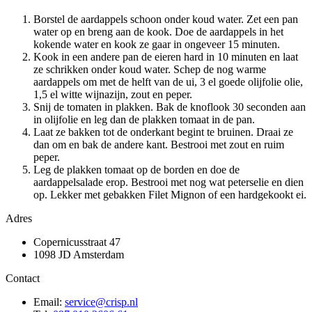
Borstel de aardappels schoon onder koud water. Zet een pan
water op en breng aan de kook. Doe de aardappels in het
kokende water en kook ze gaar in ongeveer 15 minuten.
Kook in een andere pan de eieren hard in 10 minuten en laat
ze schrikken onder koud water. Schep de nog warme
aardappels om met de helft van de ui, 3 el goede olijfolie olie,
1,5 el witte wijnazijn, zout en peper.
Snij de tomaten in plakken. Bak de knoflook 30 seconden aan
in olijfolie en leg dan de plakken tomaat in de pan.
Laat ze bakken tot de onderkant begint te bruinen. Draai ze
dan om en bak de andere kant. Bestrooi met zout en ruim
peper.
Leg de plakken tomaat op de borden en doe de
aardappelsalade erop. Bestrooi met nog wat peterselie en dien
op. Lekker met gebakken Filet Mignon of een hardgekookt ei.
Adres
Copernicusstraat 47
1098 JD Amsterdam
Contact
Email:
service@crisp.nl