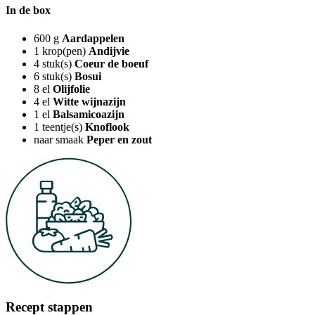
In de box
600
g
Aardappelen
1
krop(pen)
Andijvie
4
stuk(s)
Coeur de boeuf
6
stuk(s)
Bosui
8
el
Olijfolie
4
el
Witte wijnazijn
1
el
Balsamicoazijn
1
teentje(s)
Knoflook
naar smaak
Peper en zout
Recept stappen