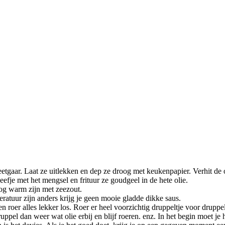
etgaar. Laat ze uitlekken en dep ze droog met keukenpapier. Verhit de o
fje met het mengsel en frituur ze goudgeel in de hete olie.
nog warm zijn met zeezout.
ratuur zijn anders krijg je geen mooie gladde dikke saus.
roer alles lekker los. Roer er heel voorzichtig druppeltje voor druppel
uppel dan weer wat olie erbij en blijf roeren. enz. In het begin moet je