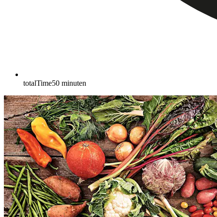
totalTime
50
minuten