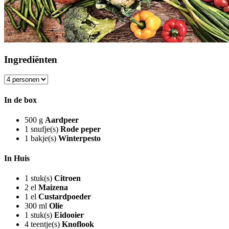
Ingrediënten
In de box
500
g
Aardpeer
1
snufje(s)
Rode peper
1
bakje(s)
Winterpesto
In Huis
1
stuk(s)
Citroen
2
el
Maizena
1
el
Custardpoeder
300
ml
Olie
1
stuk(s)
Eidooier
4
teentje(s)
Knoflook