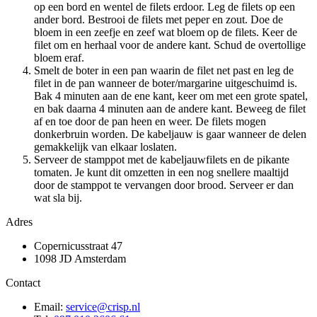
op een bord en wentel de filets erdoor. Leg de filets op een
ander bord. Bestrooi de filets met peper en zout. Doe de
bloem in een zeefje en zeef wat bloem op de filets. Keer de
filet om en herhaal voor de andere kant. Schud de overtollige
bloem eraf.
Smelt de boter in een pan waarin de filet net past en leg de
filet in de pan wanneer de boter/margarine uitgeschuimd is.
Bak 4 minuten aan de ene kant, keer om met een grote spatel,
en bak daarna 4 minuten aan de andere kant. Beweeg de filet
af en toe door de pan heen en weer. De filets mogen
donkerbruin worden. De kabeljauw is gaar wanneer de delen
gemakkelijk van elkaar loslaten.
Serveer de stamppot met de kabeljauwfilets en de pikante
tomaten. Je kunt dit omzetten in een nog snellere maaltijd
door de stamppot te vervangen door brood. Serveer er dan
wat sla bij.
Adres
Copernicusstraat 47
1098 JD Amsterdam
Contact
Email:
service@crisp.nl