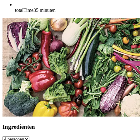
totalTime
35
minuten
Ingrediënten