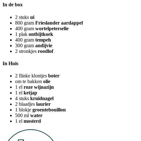
In de box
2
stuks
ui
800
gram
Frieslander aardappel
400
gram
wortelpeterselie
1
plak
ontbijtkoek
400
gram
tempeh
300
gram
andijvie
2
stronkjes
roodlof
In Huis
2
flinke klontjes
boter
om te bakken
olie
1
el
roze wijnazijn
1
el
ketjap
4
stuks
kruidnagel
2
blaadjes
laurier
1
blokje
groentebouillon
500
ml
water
1
el
mosterd