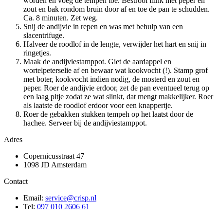
worden en voeg de tempeh toe. Bestrooi flink met peper en
zout en bak rondom bruin door af en toe de pan te schudden.
Ca. 8 minuten. Zet weg.
Snij de andijvie in repen en was met behulp van een
slacentrifuge.
Halveer de roodlof in de lengte, verwijder het hart en snij in
ringetjes.
Maak de andijviestamppot. Giet de aardappel en
wortelpeterselie af en bewaar wat kookvocht (!). Stamp grof
met boter, kookvocht indien nodig, de mosterd en zout en
peper. Roer de andijvie erdoor, zet de pan eventueel terug op
een laag pitje zodat ze wat slinkt, dat mengt makkelijker. Roer
als laatste de roodlof erdoor voor een knappertje.
Roer de gebakken stukken tempeh op het laatst door de
hachee. Serveer bij de andijviestamppot.
Adres
Copernicusstraat 47
1098 JD Amsterdam
Contact
Email:
service@crisp.nl
Tel:
097 010 2606 61