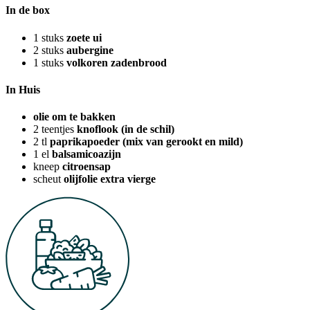
In de box
1
stuks
zoete ui
2
stuks
aubergine
1
stuks
volkoren zadenbrood
In Huis
olie om te bakken
2
teentjes
knoflook (in de schil)
2
tl
paprikapoeder (mix van gerookt en mild)
1
el
balsamicoazijn
kneep
citroensap
scheut
olijfolie extra vierge