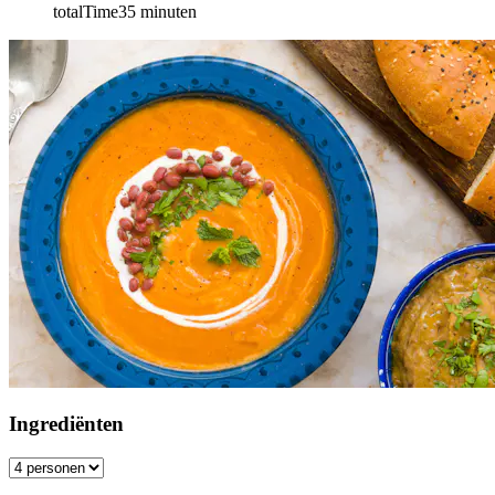
totalTime
35
minuten
Ingrediënten