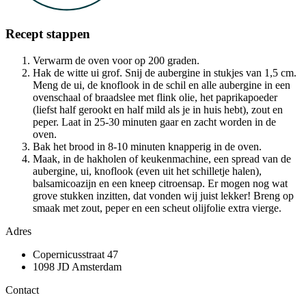
Recept stappen
Verwarm de oven voor op 200 graden.
Hak de witte ui grof. Snij de aubergine in stukjes van 1,5 cm.
Meng de ui, de knoflook in de schil en alle aubergine in een
ovenschaal of braadslee met flink olie, het paprikapoeder
(liefst half gerookt en half mild als je in huis hebt), zout en
peper. Laat in 25-30 minuten gaar en zacht worden in de
oven.
Bak het brood in 8-10 minuten knapperig in de oven.
Maak, in de hakholen of keukenmachine, een spread van de
aubergine, ui, knoflook (even uit het schilletje halen),
balsamicoazijn en een kneep citroensap. Er mogen nog wat
grove stukken inzitten, dat vonden wij juist lekker! Breng op
smaak met zout, peper en een scheut olijfolie extra vierge.
Adres
Copernicusstraat 47
1098 JD Amsterdam
Contact