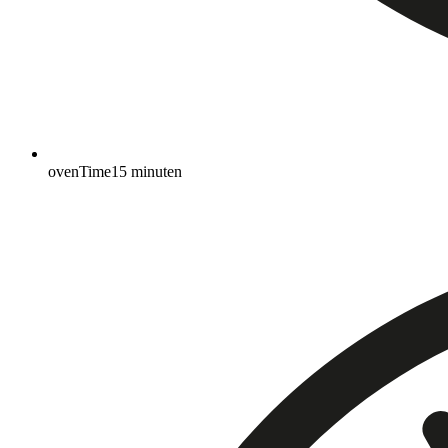
ovenTime
15
minuten