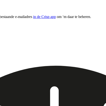
 bestaande e-mailadres
in de Crisp app
om ‘m daar te beheren.