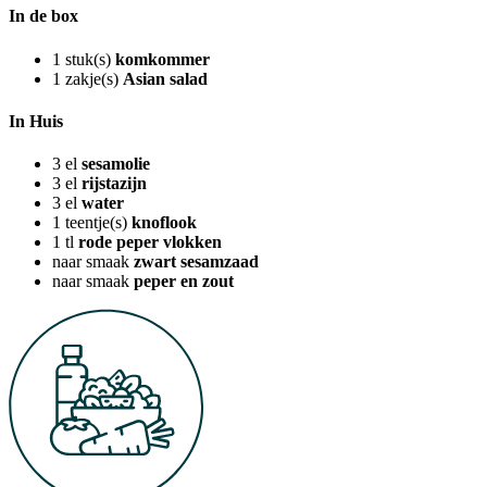
In de box
1
stuk(s)
komkommer
1
zakje(s)
Asian salad
In Huis
3
el
sesamolie
3
el
rijstazijn
3
el
water
1
teentje(s)
knoflook
1
tl
rode peper vlokken
naar smaak
zwart sesamzaad
naar smaak
peper en zout