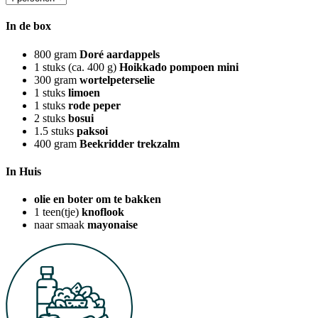
In de box
800
gram
Doré aardappels
1
stuks (ca. 400 g)
Hoikkado pompoen mini
300
gram
wortelpeterselie
1
stuks
limoen
1
stuks
rode peper
2
stuks
bosui
1.5
stuks
paksoi
400
gram
Beekridder trekzalm
In Huis
olie en boter om te bakken
1
teen(tje)
knoflook
naar smaak
mayonaise