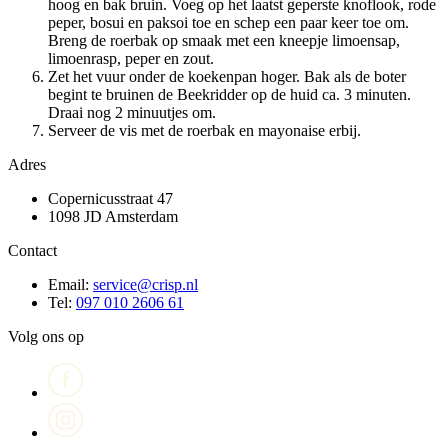
hoog en bak bruin. Voeg op het laatst geperste knoflook, rode
peper, bosui en paksoi toe en schep een paar keer toe om.
Breng de roerbak op smaak met een kneepje limoensap,
limoenrasp, peper en zout.
Zet het vuur onder de koekenpan hoger. Bak als de boter
begint te bruinen de Beekridder op de huid ca. 3 minuten.
Draai nog 2 minuutjes om.
Serveer de vis met de roerbak en mayonaise erbij.
Adres
Copernicusstraat 47
1098 JD Amsterdam
Contact
Email:
service@crisp.nl
Tel:
097 010 2606 61
Volg ons op