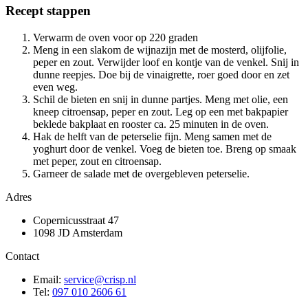
Recept stappen
Verwarm de oven voor op 220 graden
Meng in een slakom de wijnazijn met de mosterd, olijfolie,
peper en zout. Verwijder loof en kontje van de venkel. Snij in
dunne reepjes. Doe bij de vinaigrette, roer goed door en zet
even weg.
Schil de bieten en snij in dunne partjes. Meng met olie, een
kneep citroensap, peper en zout. Leg op een met bakpapier
beklede bakplaat en rooster ca. 25 minuten in de oven.
Hak de helft van de peterselie fijn. Meng samen met de
yoghurt door de venkel. Voeg de bieten toe. Breng op smaak
met peper, zout en citroensap.
Garneer de salade met de overgebleven peterselie.
Adres
Copernicusstraat 47
1098 JD Amsterdam
Contact
Email:
service@crisp.nl
Tel:
097 010 2606 61