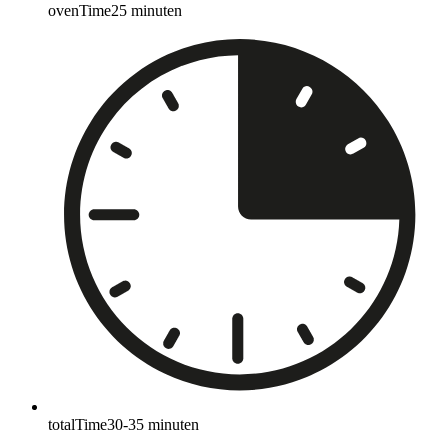
ovenTime
25
minuten
totalTime
30-35
minuten