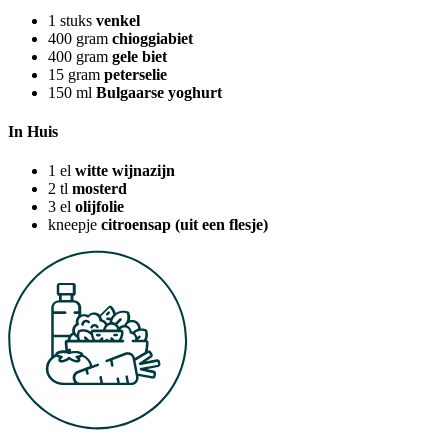
1
stuks
venkel
400
gram
chioggiabiet
400
gram
gele biet
15
gram
peterselie
150
ml
Bulgaarse yoghurt
In Huis
1
el
witte wijnazijn
2
tl
mosterd
3
el
olijfolie
kneepje
citroensap (uit een flesje)