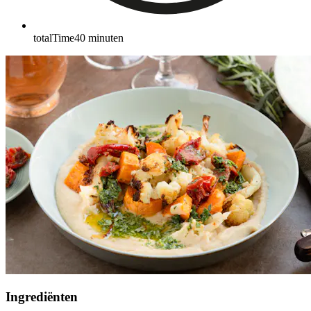
totalTime
40
minuten
Ingrediënten