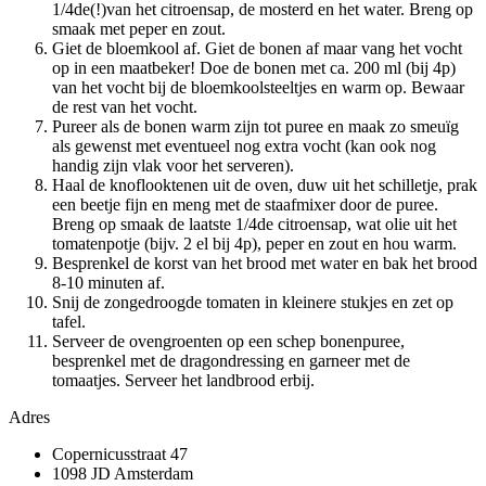
1/4de(!)van het citroensap, de mosterd en het water. Breng op
smaak met peper en zout.
Giet de bloemkool af. Giet de bonen af maar vang het vocht
op in een maatbeker! Doe de bonen met ca. 200 ml (bij 4p)
van het vocht bij de bloemkoolsteeltjes en warm op. Bewaar
de rest van het vocht.
Pureer als de bonen warm zijn tot puree en maak zo smeuïg
als gewenst met eventueel nog extra vocht (kan ook nog
handig zijn vlak voor het serveren).
Haal de knoflooktenen uit de oven, duw uit het schilletje, prak
een beetje fijn en meng met de staafmixer door de puree.
Breng op smaak de laatste 1/4de citroensap, wat olie uit het
tomatenpotje (bijv. 2 el bij 4p), peper en zout en hou warm.
Besprenkel de korst van het brood met water en bak het brood
8-10 minuten af.
Snij de zongedroogde tomaten in kleinere stukjes en zet op
tafel.
Serveer de ovengroenten op een schep bonenpuree,
besprenkel met de dragondressing en garneer met de
tomaatjes. Serveer het landbrood erbij.
Adres
Copernicusstraat 47
1098 JD Amsterdam