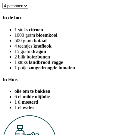
In de box
1
stuks
citroen
1000
gram
bloemkool
500
gram
bataat
4
teentjes
knoflook
15
gram
dragon
2
blik
boterbonen
1
stuks
landbrood rogge
1
potje
zongedroogde tomaten
In Huis
olie om te bakken
6
el
milde olijfolie
1
tl
mosterd
1
el
water