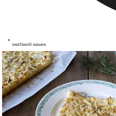
totalTime
45
minuten