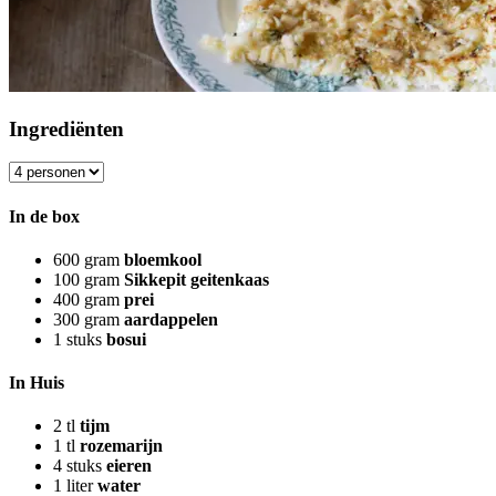
Ingrediënten
In de box
600
gram
bloemkool
100
gram
Sikkepit geitenkaas
400
gram
prei
300
gram
aardappelen
1
stuks
bosui
In Huis
2
tl
tijm
1
tl
rozemarijn
4
stuks
eieren
1
liter
water