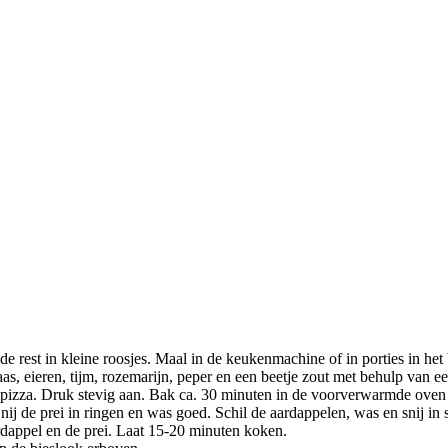
de rest in kleine roosjes. Maal in de keukenmachine of in porties in het b
as, eieren, tijm, rozemarijn, peper en een beetje zout met behulp van 
n pizza. Druk stevig aan. Bak ca. 30 minuten in de voorverwarmde oven t
j de prei in ringen en was goed. Schil de aardappelen, was en snij in 
rdappel en de prei. Laat 15-20 minuten koken.