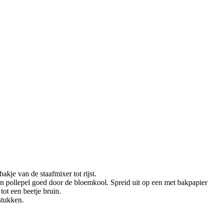
akje van de staafmixer tot rijst.
een pollepel goed door de bloemkool. Spreid uit op een met bakpapier
ot een beetje bruin.
stukken.