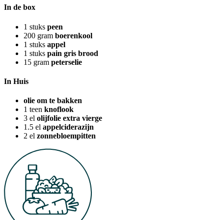
In de box
1
stuks
peen
200
gram
boerenkool
1
stuks
appel
1
stuks
pain gris brood
15
gram
peterselie
In Huis
olie om te bakken
1
teen
knoflook
3
el
olijfolie extra vierge
1.5
el
appelciderazijn
2
el
zonnebloempitten