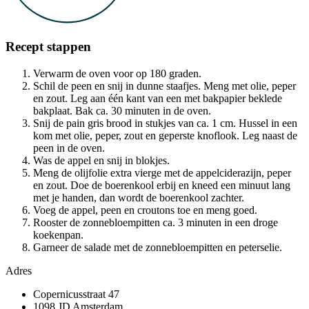
Recept stappen
Verwarm de oven voor op 180 graden.
Schil de peen en snij in dunne staafjes. Meng met olie, peper
en zout. Leg aan één kant van een met bakpapier beklede
bakplaat. Bak ca. 30 minuten in de oven.
Snij de pain gris brood in stukjes van ca. 1 cm. Hussel in een
kom met olie, peper, zout en geperste knoflook. Leg naast de
peen in de oven.
Was de appel en snij in blokjes.
Meng de olijfolie extra vierge met de appelciderazijn, peper
en zout. Doe de boerenkool erbij en kneed een minuut lang
met je handen, dan wordt de boerenkool zachter.
Voeg de appel, peen en croutons toe en meng goed.
Rooster de zonnebloempitten ca. 3 minuten in een droge
koekenpan.
Garneer de salade met de zonnebloempitten en peterselie.
Adres
Copernicusstraat 47
1098 JD Amsterdam