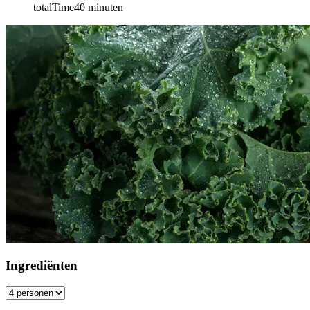
totalTime
40
minuten
Ingrediënten