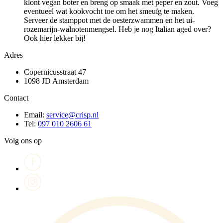
klont vegan boter en breng op smaak met peper en zout. Voeg
eventueel wat kookvocht toe om het smeuïg te maken.
Serveer de stamppot met de oesterzwammen en het ui-
rozemarijn-walnotenmengsel. Heb je nog Italian aged over?
Ook hier lekker bij!
Adres
Copernicusstraat 47
1098 JD Amsterdam
Contact
Email:
service@crisp.nl
Tel:
097 010 2606 61
Volg ons op