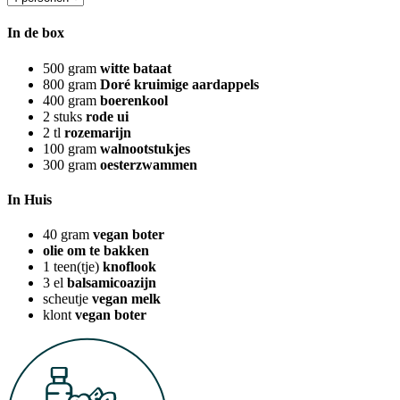
In de box
500
gram
witte bataat
800
gram
Doré kruimige aardappels
400
gram
boerenkool
2
stuks
rode ui
2
tl
rozemarijn
100
gram
walnootstukjes
300
gram
oesterzwammen
In Huis
40
gram
vegan boter
olie om te bakken
1
teen(tje)
knoflook
3
el
balsamicoazijn
scheutje
vegan melk
klont
vegan boter