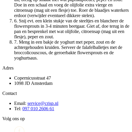
Doe in een schaal en voeg de olijfolie extra vierge en
citroensap (mag uit een flesje) toe. Roer de blaadjes waterkers
erdoor (verwijder eventueel dikkere stelen).
6. Snij evt. een klein stukje van de steeltjes en blancheer de
flowersprouts in 3-4 minuten beetgaar. Giet af, doe terug in de
pan en besprenkel met wat olijfolie, citroensap (mag uit een
flesje), peper en zout.
7. Meng in een bakje de yoghurt met peper, zout en de
achtergehouden kruiden. Serveer de falafelballetjes met de
broccolicouscous, de geroerbakte flowersprouts en de
yoghurtsaus.
Adres
Copernicusstraat 47
1098 JD Amsterdam
Contact
Email:
service@crisp.nl
Tel:
097 010 2606 61
Volg ons op