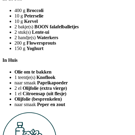
400
g
Broccoli
10
g
Peterselie
10
g
Kervel
2
bakje(s)
BOON falafelballetjes
2
stuk(s)
Lente-ui
2
handje(s)
Waterkers
200
g
Flowersprouts
150
g
Yoghurt
In Huis
Olie om te bakken
1
teentje(s)
Knoflook
naar smaak
Paprikapoeder
2
el
Olijfolie (extra vierge)
1
el
Citroensap (uit flesje)
Olijfolie (besprenkelen)
naar smaak
Peper en zout