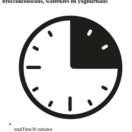
broccolicouscous, waterkers en yoghurtsaus
totalTime
30
minuten