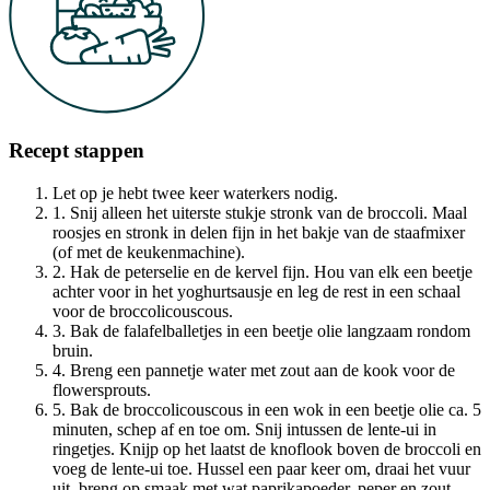
Recept stappen
Let op je hebt twee keer waterkers nodig.
1. Snij alleen het uiterste stukje stronk van de broccoli. Maal
roosjes en stronk in delen fijn in het bakje van de staafmixer
(of met de keukenmachine).
2. Hak de peterselie en de kervel fijn. Hou van elk een beetje
achter voor in het yoghurtsausje en leg de rest in een schaal
voor de broccolicouscous.
3. Bak de falafelballetjes in een beetje olie langzaam rondom
bruin.
4. Breng een pannetje water met zout aan de kook voor de
flowersprouts.
5. Bak de broccolicouscous in een wok in een beetje olie ca. 5
minuten, schep af en toe om. Snij intussen de lente-ui in
ringetjes. Knijp op het laatst de knoflook boven de broccoli en
voeg de lente-ui toe. Hussel een paar keer om, draai het vuur
uit, breng op smaak met wat paprikapoeder, peper en zout.