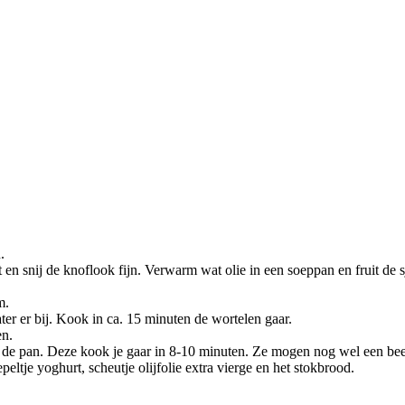
.
ot en snij de knoflook fijn. Verwarm wat olie in een soeppan en fruit de 
m.
er er bij. Kook in ca. 15 minuten de wortelen gaar.
en.
n de pan. Deze kook je gaar in 8-10 minuten. Ze mogen nog wel een bee
ltje yoghurt, scheutje olijfolie extra vierge en het stokbrood.