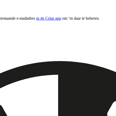
 bestaande e-mailadres
in de Crisp app
om ‘m daar te beheren.