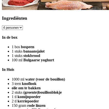
Ingrediënten
In de box
1
bos
bospeen
1
stuks
banaansjalot
1
stuks
stokbrood
100
ml
Bulgaarse yoghurt
In Huis
1000
ml
water (voor de bouillon)
3
teen
knoflook
olie om te bakken
2
stuks
(groente)bouillonblokje
1
tl
komijnpoeder
2
tl
kerriepoeder
150
gram
rode linzen