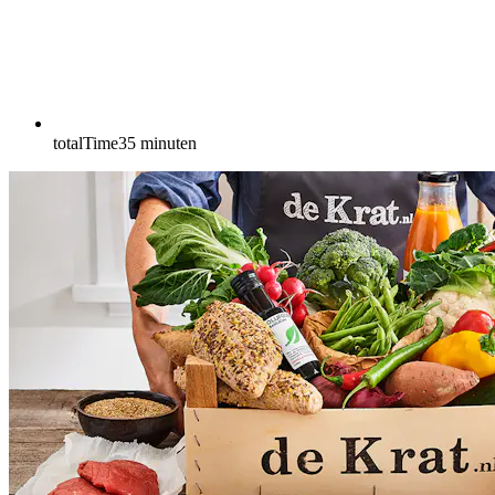
totalTime
35
minuten