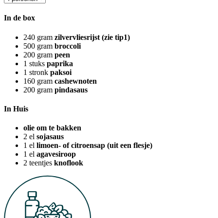
In de box
240
gram
zilvervliesrijst (zie tip1)
500
gram
broccoli
200
gram
peen
1
stuks
paprika
1
stronk
paksoi
160
gram
cashewnoten
200
gram
pindasaus
In Huis
olie om te bakken
2
el
sojasaus
1
el
limoen- of citroensap (uit een flesje)
1
el
agavesiroop
2
teentjes
knoflook