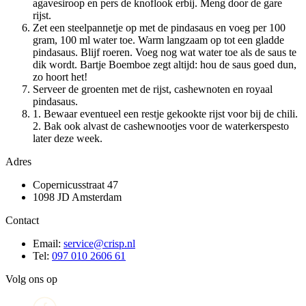
agavesiroop en pers de knoflook erbij. Meng door de gare
rijst.
Zet een steelpannetje op met de pindasaus en voeg per 100
gram, 100 ml water toe. Warm langzaam op tot een gladde
pindasaus. Blijf roeren. Voeg nog wat water toe als de saus te
dik wordt. Bartje Boemboe zegt altijd: hou de saus goed dun,
zo hoort het!
Serveer de groenten met de rijst, cashewnoten en royaal
pindasaus.
1. Bewaar eventueel een restje gekookte rijst voor bij de chili.
2. Bak ook alvast de cashewnootjes voor de waterkerspesto
later deze week.
Adres
Copernicusstraat 47
1098 JD Amsterdam
Contact
Email:
service@crisp.nl
Tel:
097 010 2606 61
Volg ons op