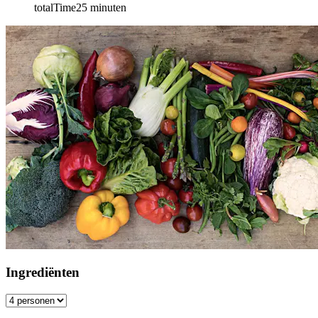
totalTime
25
minuten
Ingrediënten