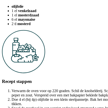
olijfolie
1
el
venkelzaad
1
el
mosterdzaad
6
el
mayonaise
2
tl
mosterd
Recept stappen
Verwarm de oven voor op 220 graden. Schil de knolselderij. Schro
peper en zout. Verspreid over een met bakpapier beklede bakpla
Doe 4 el (bij 4p) olijfolie in een klein steelpannetje. Bak het 
tikken.