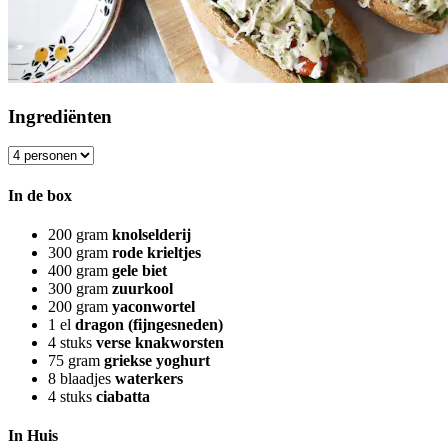
Ingrediënten
In de box
200
gram
knolselderij
300
gram
rode krieltjes
400
gram
gele biet
300
gram
zuurkool
200
gram
yaconwortel
1
el
dragon (fijngesneden)
4
stuks
verse knakworsten
75
gram
griekse yoghurt
8
blaadjes
waterkers
4
stuks
ciabatta
In Huis