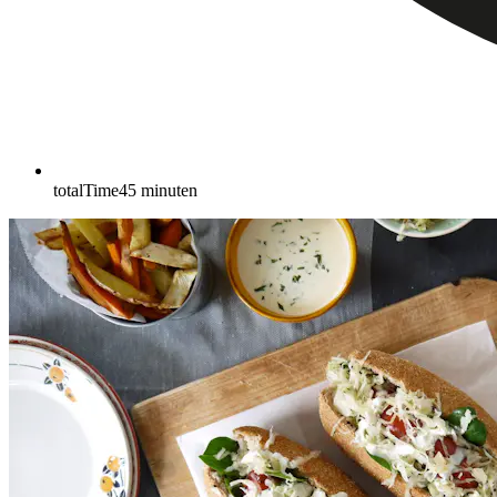
totalTime
45
minuten