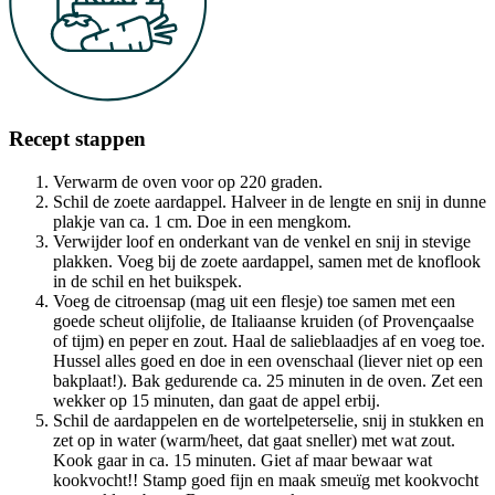
Recept stappen
Verwarm de oven voor op 220 graden.
Schil de zoete aardappel. Halveer in de lengte en snij in dunne
plakje van ca. 1 cm. Doe in een mengkom.
Verwijder loof en onderkant van de venkel en snij in stevige
plakken. Voeg bij de zoete aardappel, samen met de knoflook
in de schil en het buikspek.
Voeg de citroensap (mag uit een flesje) toe samen met een
goede scheut olijfolie, de Italiaanse kruiden (of Provençaalse
of tijm) en peper en zout. Haal de salieblaadjes af en voeg toe.
Hussel alles goed en doe in een ovenschaal (liever niet op een
bakplaat!). Bak gedurende ca. 25 minuten in de oven. Zet een
wekker op 15 minuten, dan gaat de appel erbij.
Schil de aardappelen en de wortelpeterselie, snij in stukken en
zet op in water (warm/heet, dat gaat sneller) met wat zout.
Kook gaar in ca. 15 minuten. Giet af maar bewaar wat
kookvocht!! Stamp goed fijn en maak smeuïg met kookvocht