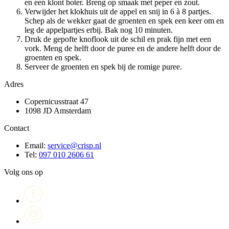
en een klont boter. Breng op smaak met peper en zout.
Verwijder het klokhuis uit de appel en snij in 6 à 8 partjes.
Schep als de wekker gaat de groenten en spek een keer om en
leg de appelpartjes erbij. Bak nog 10 minuten.
Druk de gepofte knoflook uit de schil en prak fijn met een
vork. Meng de helft door de puree en de andere helft door de
groenten en spek.
Serveer de groenten en spek bij de romige puree.
Adres
Copernicusstraat 47
1098 JD Amsterdam
Contact
Email:
service@crisp.nl
Tel:
097 010 2606 61
Volg ons op