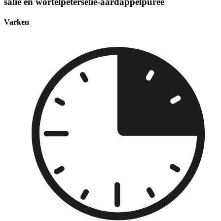
salie en wortelpeterselie-aardappelpuree
Varken