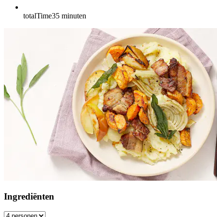
totalTime
35
minuten
Ingrediënten