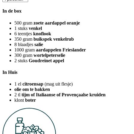
In de box
500
gram
zoete aardappel oranje
1
stuks
venkel
6
teentjes
knoflook
350
gram
buikspek venkelrub
8
blaadjes
salie
1000
gram
aardappelen Frieslander
300
gram
wortelpeterselie
2
stuks
Goudreinet appel
In Huis
1
el
citroensap
(mag uit flesje)
olie om te bakken
2
tl
tijm of Italiaanse of Provençaalse kruiden
klont
boter