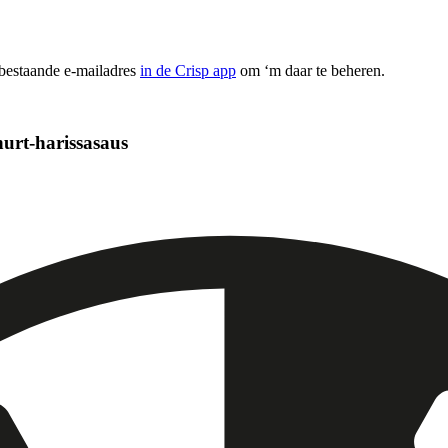
 bestaande e-mailadres
in de Crisp app
om ‘m daar te beheren.
urt-harissasaus