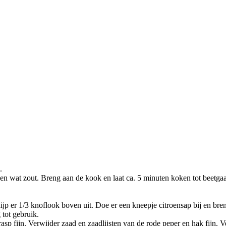
.
n wat zout. Breng aan de kook en laat ca. 5 minuten koken tot beetgaa
jp er 1/3 knoflook boven uit. Doe er een kneepje citroensap bij en br
 tot gebruik.
sp fijn. Verwijder zaad en zaadlijsten van de rode peper en hak fijn. Ve