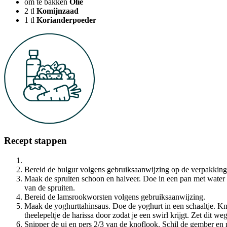
om te bakken
Olie
2
tl
Komijnzaad
1
tl
Korianderpoeder
Recept stappen
Bereid de bulgur volgens gebruiksaanwijzing op de verpakking
Maak de spruiten schoon en halveer. Doe in een pan met water e
van de spruiten.
Bereid de lamsrookworsten volgens gebruiksaanwijzing.
Maak de yoghurttahinsaus. Doe de yoghurt in een schaaltje. Kni
theelepeltje de harissa door zodat je een swirl krijgt. Zet dit weg
Snipper de ui en pers 2/3 van de knoflook. Schil de gember en ra