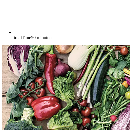
totalTime
50
minuten