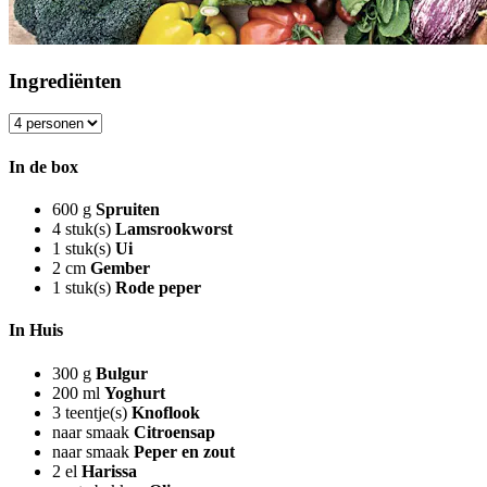
Ingrediënten
In de box
600
g
Spruiten
4
stuk(s)
Lamsrookworst
1
stuk(s)
Ui
2
cm
Gember
1
stuk(s)
Rode peper
In Huis
300
g
Bulgur
200
ml
Yoghurt
3
teentje(s)
Knoflook
naar smaak
Citroensap
naar smaak
Peper en zout
2
el
Harissa