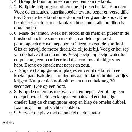
4. Breng de bouillon in een andere pan aan de kook.
5. Knijp de bulgur goed uit en doe bij de gebakken groenten.
Voeg de tomaatjes, paprikapoeder, zwarte peper en verse dille
toe. Roer de hete bouillon erdoor en breng aan de kook. Doe
het deksel op de pan en kook zachtjes totdat alle bouillon is
opgenomen.
6. Maak de tarator. Week het brood in de melk en pureer in de
huishoudmachine samen met de amandelen, gerookt
paprikapoeder, cayennepeper en 2 teentjes van de knoflook.
Giet er, terwijl de motor draait, de olijfolie bij. Voeg er het sap
van de halve citroen aan toe. Voeg beetje bij beetje water toe
en puls nog een paar keer totdat je een mooi dikkige saus
hebt. Breng op smaak met peper en zout.
7. Snij de champignons in plakjes en verhit de boter in een
koekenpan. Bak de champignons aan totdat ze bruine randjes
krijgen. Knijp er de knoflook boven uit en bak nog 30
seconden. Doe op een bord.
8. Klop de eieren los met wat zout en peper. Verhit nog een
eetlepel boter in de koekenpan en bak snel een luchtige
omelet. Leg de champignons erop en klap de omelet dubbel.
Laat nog 1 minuut zachtjes bakken.
9. Serveer de pilav met de omelet en de tarator.
Adres