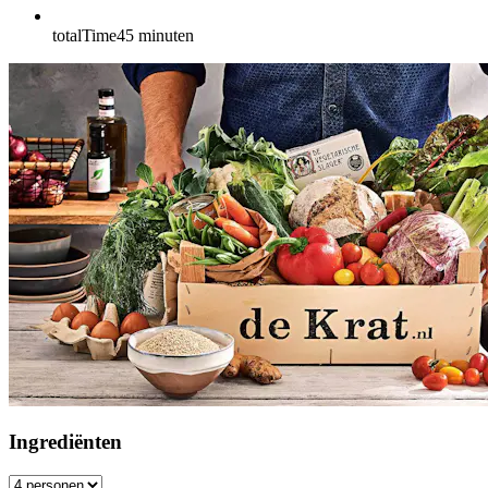
totalTime
45
minuten
Ingrediënten