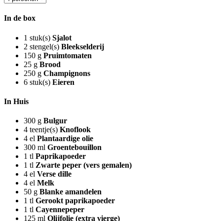
In de box
1
stuk(s)
Sjalot
2
stengel(s)
Bleekselderij
150
g
Pruimtomaten
25
g
Brood
250
g
Champignons
6
stuk(s)
Eieren
In Huis
300
g
Bulgur
4
teentje(s)
Knoflook
4
el
Plantaardige olie
300
ml
Groentebouillon
1
tl
Paprikapoeder
1
tl
Zwarte peper (vers gemalen)
4
el
Verse dille
4
el
Melk
50
g
Blanke amandelen
1
tl
Gerookt paprikapoeder
1
tl
Cayennepeper
125
ml
Olijfolie (extra vierge)