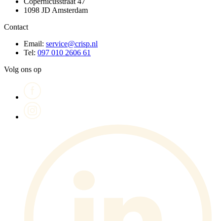
Copernicusstraat 47
1098 JD Amsterdam
Contact
Email:
service@crisp.nl
Tel:
097 010 2606 61
Volg ons op