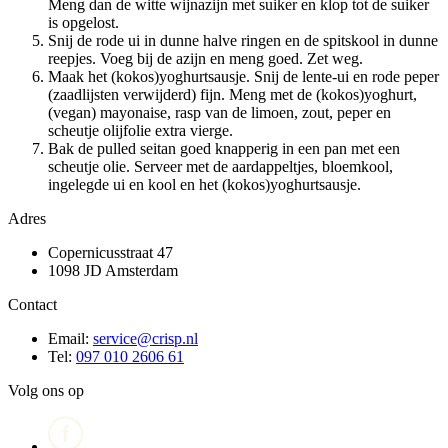
Meng dan de witte wijnazijn met suiker en klop tot de suiker
is opgelost.
Snij de rode ui in dunne halve ringen en de spitskool in dunne
reepjes. Voeg bij de azijn en meng goed. Zet weg.
Maak het (kokos)yoghurtsausje. Snij de lente-ui en rode peper
(zaadlijsten verwijderd) fijn. Meng met de (kokos)yoghurt,
(vegan) mayonaise, rasp van de limoen, zout, peper en
scheutje olijfolie extra vierge.
Bak de pulled seitan goed knapperig in een pan met een
scheutje olie. Serveer met de aardappeltjes, bloemkool,
ingelegde ui en kool en het (kokos)yoghurtsausje.
Adres
Copernicusstraat 47
1098 JD Amsterdam
Contact
Email:
service@crisp.nl
Tel:
097 010 2606 61
Volg ons op