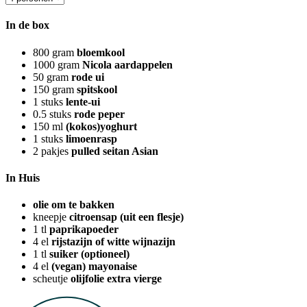
In de box
800
gram
bloemkool
1000
gram
Nicola aardappelen
50
gram
rode ui
150
gram
spitskool
1
stuks
lente-ui
0.5
stuks
rode peper
150
ml
(kokos)yoghurt
1
stuks
limoenrasp
2
pakjes
pulled seitan Asian
In Huis
olie om te bakken
kneepje
citroensap (uit een flesje)
1
tl
paprikapoeder
4
el
rijstazijn of witte wijnazijn
1
tl
suiker (optioneel)
4
el
(vegan) mayonaise
scheutje
olijfolie extra vierge