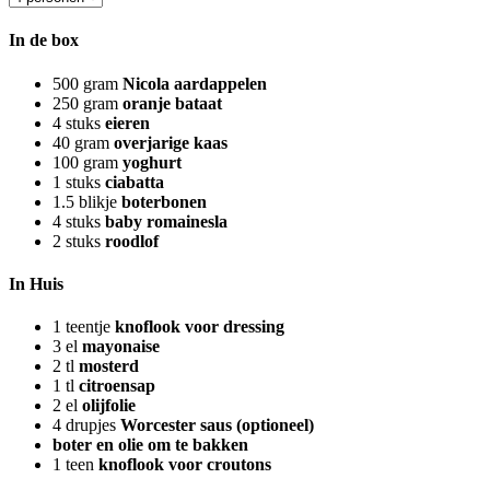
In de box
500
gram
Nicola aardappelen
250
gram
oranje bataat
4
stuks
eieren
40
gram
overjarige kaas
100
gram
yoghurt
1
stuks
ciabatta
1.5
blikje
boterbonen
4
stuks
baby romainesla
2
stuks
roodlof
In Huis
1
teentje
knoflook voor dressing
3
el
mayonaise
2
tl
mosterd
1
tl
citroensap
2
el
olijfolie
4
drupjes
Worcester saus (optioneel)
boter en olie om te bakken
1
teen
knoflook voor croutons