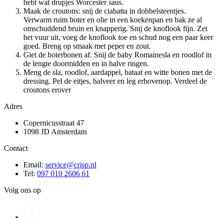
hebt wat drupjes Worcester saus.
Maak de croutons: snij de ciabatta in dobbelsteentjes.
Verwarm ruim boter en olie in een koekenpan en bak ze al
omschuddend bruin en knapperig. Snij de knoflook fijn. Zet
het vuur uit, voeg de knoflook toe en schud nog een paar keer
goed. Breng op smaak met peper en zout.
Giet de boterbonen af. Snij de baby Romainesla en roodlof in
de lengte doormidden en in halve ringen.
Meng de sla, roodlof, aardappel, bataat en witte bonen met de
dressing. Pel de eitjes, halveer en leg erbovenop. Verdeel de
croutons erover
Adres
Copernicusstraat 47
1098 JD Amsterdam
Contact
Email:
service@crisp.nl
Tel:
097 010 2606 61
Volg ons op