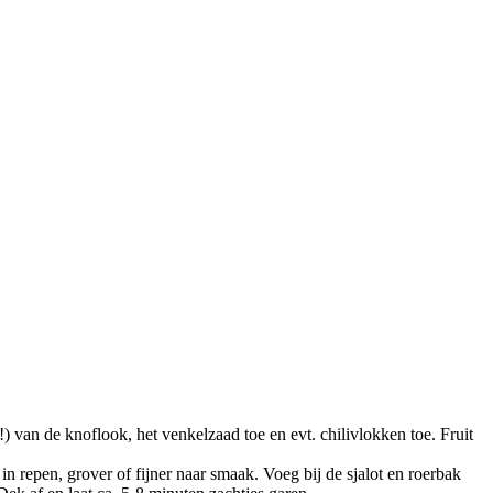
(!) van de knoflook, het venkelzaad toe en evt. chilivlokken toe. Fruit
in repen, grover of fijner naar smaak. Voeg bij de sjalot en roerbak