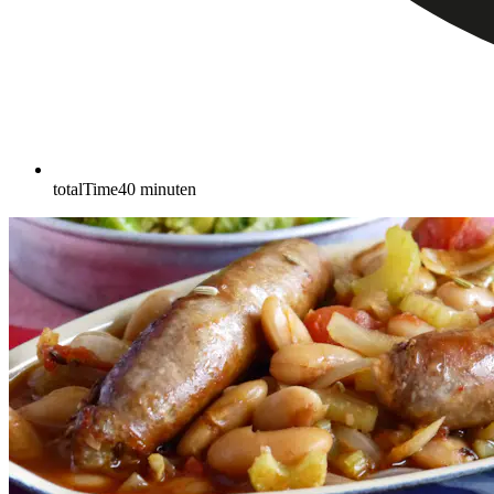
totalTime
40
minuten