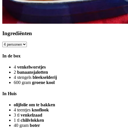
Ingrediënten
In de box
4
venkelworstjes
2
banaansjalotten
4
stengels
bleekselderij
600
gram
groene kool
In Huis
olijfolie om te bakken
4
teentjes
knoflook
3
tl
venkelzaad
1
tl
chilivlokken
40
gram
boter