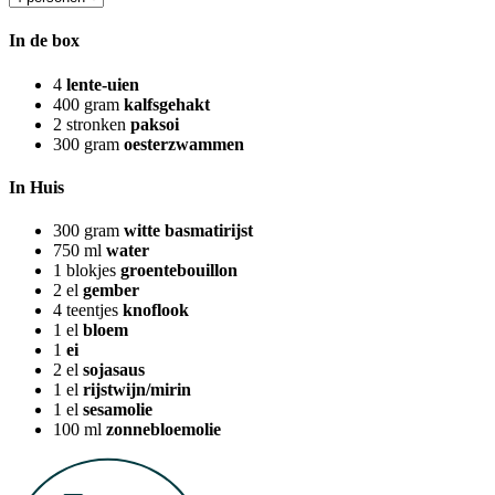
In de box
4
lente-uien
400
gram
kalfsgehakt
2
stronken
paksoi
300
gram
oesterzwammen
In Huis
300
gram
witte basmatirijst
750
ml
water
1
blokjes
groentebouillon
2
el
gember
4
teentjes
knoflook
1
el
bloem
1
ei
2
el
sojasaus
1
el
rijstwijn/mirin
1
el
sesamolie
100
ml
zonnebloemolie