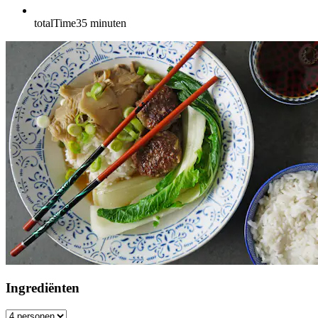
totalTime
35
minuten
Ingrediënten