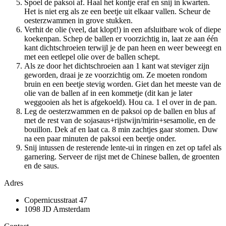
Spoel de paksoi af. Haal het kontje eraf en snij in kwarten.
Het is niet erg als ze een beetje uit elkaar vallen. Scheur de
oesterzwammen in grove stukken.
Verhit de olie (veel, dat klopt!) in een afsluitbare wok of diepe
koekenpan. Schep de ballen er voorzichtig in, laat ze aan één
kant dichtschroeien terwijl je de pan heen en weer beweegt en
met een eetlepel olie over de ballen schept.
Als ze door het dichtschroeien aan 1 kant wat steviger zijn
geworden, draai je ze voorzichtig om. Ze moeten rondom
bruin en een beetje stevig worden. Giet dan het meeste van de
olie van de ballen af in een kommetje (dit kan je later
weggooien als het is afgekoeld). Hou ca. 1 el over in de pan.
Leg de oesterzwammen en de paksoi op de ballen en blus af
met de rest van de sojasaus+rijstwijn/mirin+sesamolie, en de
bouillon. Dek af en laat ca. 8 min zachtjes gaar stomen. Duw
na een paar minuten de paksoi een beetje onder.
Snij intussen de resterende lente-ui in ringen en zet op tafel als
garnering. Serveer de rijst met de Chinese ballen, de groenten
en de saus.
Adres
Copernicusstraat 47
1098 JD Amsterdam