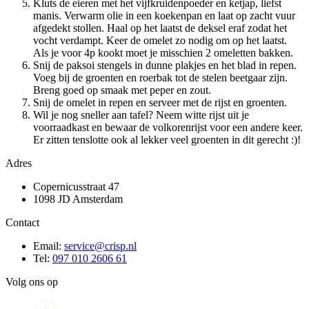
Kluts de eieren met het vijfkruidenpoeder en ketjap, liefst
manis. Verwarm olie in een koekenpan en laat op zacht vuur
afgedekt stollen. Haal op het laatst de deksel eraf zodat het
vocht verdampt. Keer de omelet zo nodig om op het laatst.
Als je voor 4p kookt moet je misschien 2 omeletten bakken.
Snij de paksoi stengels in dunne plakjes en het blad in repen.
Voeg bij de groenten en roerbak tot de stelen beetgaar zijn.
Breng goed op smaak met peper en zout.
Snij de omelet in repen en serveer met de rijst en groenten.
Wil je nog sneller aan tafel? Neem witte rijst uit je
voorraadkast en bewaar de volkorenrijst voor een andere keer.
Er zitten tenslotte ook al lekker veel groenten in dit gerecht :)!
Adres
Copernicusstraat 47
1098 JD Amsterdam
Contact
Email:
service@crisp.nl
Tel:
097 010 2606 61
Volg ons op