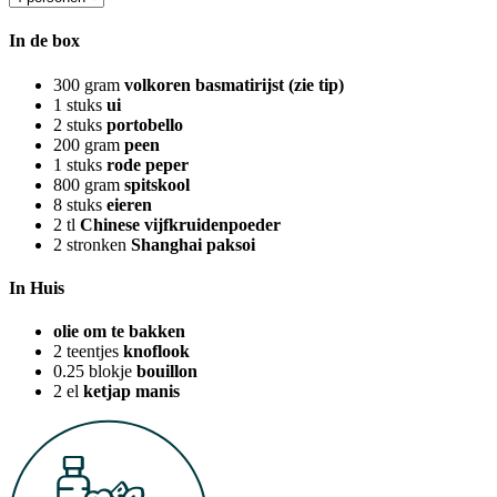
In de box
300
gram
volkoren basmatirijst (zie tip)
1
stuks
ui
2
stuks
portobello
200
gram
peen
1
stuks
rode peper
800
gram
spitskool
8
stuks
eieren
2
tl
Chinese vijfkruidenpoeder
2
stronken
Shanghai paksoi
In Huis
olie om te bakken
2
teentjes
knoflook
0.25
blokje
bouillon
2
el
ketjap manis