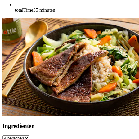
totalTime
35
minuten
Ingrediënten