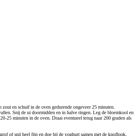
 en zout en schuif in de oven gedurende ongeveer 25 minuten.
n vallen. Snij de ui doormidden en in halve ringen. Leg de bloemkool en
 20-25 minuten in de oven. Draai eventueel terug naar 200 graden als
rof of snij heel fijn en doe bij de yoghurt samen met de knoflook,