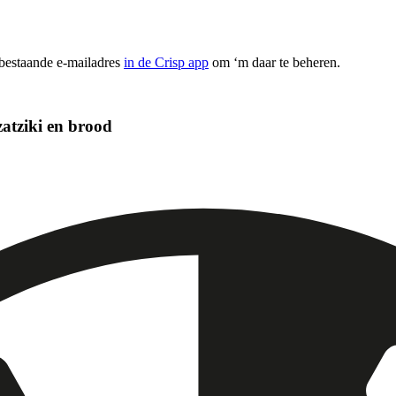
 bestaande e-mailadres
in de Crisp app
om ‘m daar te beheren.
zatziki en brood