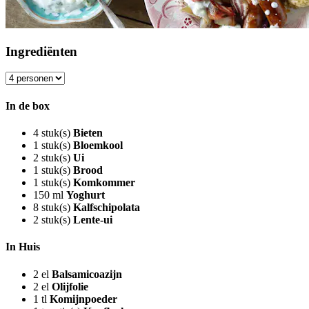
Ingrediënten
In de box
4
stuk(s)
Bieten
1
stuk(s)
Bloemkool
2
stuk(s)
Ui
1
stuk(s)
Brood
1
stuk(s)
Komkommer
150
ml
Yoghurt
8
stuk(s)
Kalfschipolata
2
stuk(s)
Lente-ui
In Huis
2
el
Balsamicoazijn
2
el
Olijfolie
1
tl
Komijnpoeder