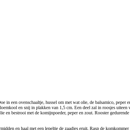
. Doe in een ovenschaaltje, hussel om met wat olie, de balsamico, peper
e bloemkool en snij in plakken van 1,5 cm. Een deel zal in roosjes uitee
olie en bestrooi met de komijnpoeder, peper en zout. Rooster gedurende
rmidden en haal met een lepeltje de zaadjes eruit. Rasp de komkommer g