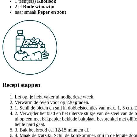
1
teentje(s)
Knoflook
2
el
Rode wijnazijn
naar smaak
Peper en zout
Recept stappen
Let op, je hebt vaker ui nodig deze week.
Verwarm de oven voor op 220 graden.
1. Schil de bieten en snij in dobbelsteentjes van max. 1, 5 cm
2. Verwijder het blad en het uiterste stukje van de steel van d
ui op een met bakpapier beklede bakplaat, besprenkel met olijf
het te hard gaat.
3. Bak het brood ca. 12-15 minuten af.
4. Maak de tzatziki. Schil de komkommer, snij in de lengte doo