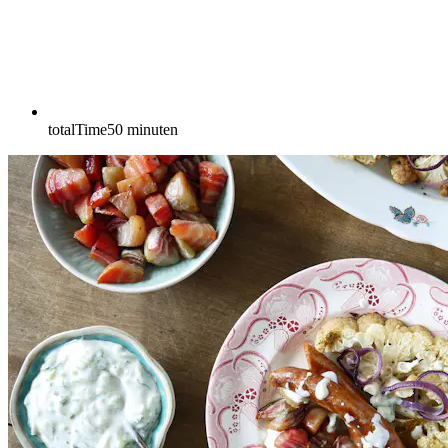
totalTime
50
minuten