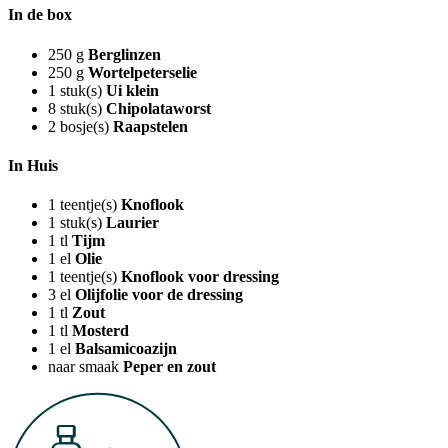
In de box
250
g
Berglinzen
250
g
Wortelpeterselie
1
stuk(s)
Ui klein
8
stuk(s)
Chipolataworst
2
bosje(s)
Raapstelen
In Huis
1
teentje(s)
Knoflook
1
stuk(s)
Laurier
1
tl
Tijm
1
el
Olie
1
teentje(s)
Knoflook voor dressing
3
el
Olijfolie voor de dressing
1
tl
Zout
1
tl
Mosterd
1
el
Balsamicoazijn
naar smaak
Peper en zout