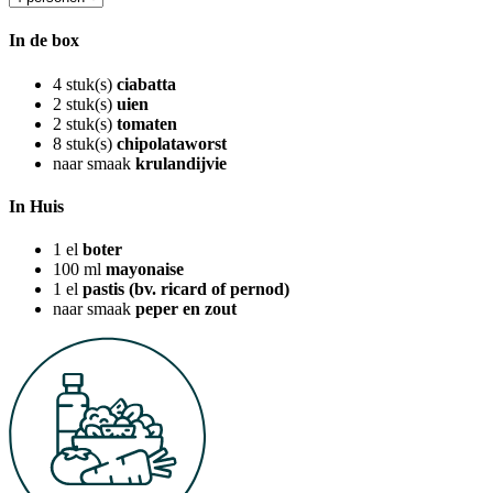
In de box
4
stuk(s)
ciabatta
2
stuk(s)
uien
2
stuk(s)
tomaten
8
stuk(s)
chipolataworst
naar smaak
krulandijvie
In Huis
1
el
boter
100
ml
mayonaise
1
el
pastis (bv. ricard of pernod)
naar smaak
peper en zout