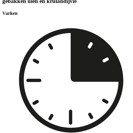
gebakken uien en krulandijvie
Varken