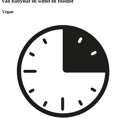
van babyleaf en witlof en roodlof
Vegan