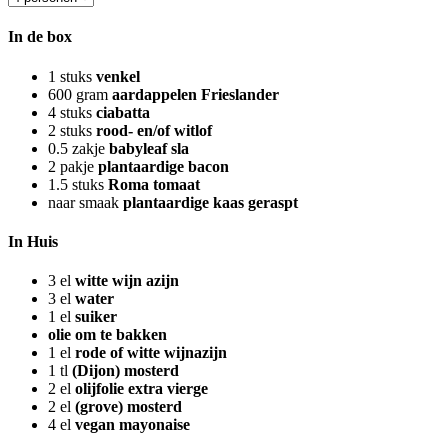
In de box
1
stuks
venkel
600
gram
aardappelen Frieslander
4
stuks
ciabatta
2
stuks
rood- en/of witlof
0.5
zakje
babyleaf sla
2
pakje
plantaardige bacon
1.5
stuks
Roma tomaat
naar smaak
plantaardige kaas geraspt
In Huis
3
el
witte wijn azijn
3
el
water
1
el
suiker
olie om te bakken
1
el
rode of witte wijnazijn
1
tl
(Dijon) mosterd
2
el
olijfolie extra vierge
2
el
(grove) mosterd
4
el
vegan mayonaise