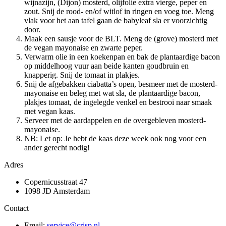
wijnazijn, (Dijon) mosterd, olijfolie extra vierge, peper en
zout. Snij de rood- en/of witlof in ringen en voeg toe. Meng
vlak voor het aan tafel gaan de babyleaf sla er voorzichtig
door.
Maak een sausje voor de BLT. Meng de (grove) mosterd met
de vegan mayonaise en zwarte peper.
Verwarm olie in een koekenpan en bak de plantaardige bacon
op middelhoog vuur aan beide kanten goudbruin en
knapperig. Snij de tomaat in plakjes.
Snij de afgebakken ciabatta’s open, besmeer met de mosterd-
mayonaise en beleg met wat sla, de plantaardige bacon,
plakjes tomaat, de ingelegde venkel en bestrooi naar smaak
met vegan kaas.
Serveer met de aardappelen en de overgebleven mosterd-
mayonaise.
NB: Let op: Je hebt de kaas deze week ook nog voor een
ander gerecht nodig!
Adres
Copernicusstraat 47
1098 JD Amsterdam
Contact
Email:
service@crisp.nl