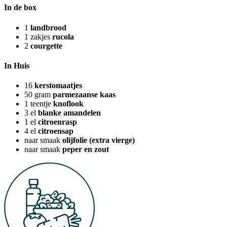
In de box
1
landbrood
1
zakjes
rucola
2
courgette
In Huis
16
kerstomaatjes
50
gram
parmezaanse kaas
1
teentje
knoflook
3
el
blanke amandelen
1
el
citroenrasp
4
el
citroensap
naar smaak
olijfolie (extra vierge)
naar smaak
peper en zout