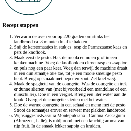
Recept stappen
Verwarm de oven voor op 220 graden om straks het
landbrood ca. 8 minuten in af te bakken.
Snij de kerstomaatjes in stukjes, rasp de Parmezaanse kaas en
pers de knoflook.
Maak eerst de pesto. Hak de rucola en noten grof in een
keukenmachine. Voeg de knoflook en citroenrasp en –sap toe
en puls nog een paar keer. Voeg dan terwijl de machine draait
in een dun straaltje olie toe, tot je een mooie smeuïge pesto
hebt. Breng op smaak met peper en zout. Zet koel weg.
Maak de spaghetti van de courgette. Was de courgette en trek
er dunne slierten van (met bijvoorbeeld een mandoline of een
dunschiller). Doe in een vergiet. Breng een liter water aan de
kook. Overgiet de courgette slierten met het water.
Doe de warme courgette in een schaal en meng met de pesto.
Strooi de tomaatjes erover en serveer met plakken landbrood.
Wijnsuggestie:Kasaura Montepulciano - Cantina Zaccagnini
(Abruzzen, Italie), is robijnrood met een krachtig aroma van
rijp fruit. In de smaak lekker sappig en kruiden.