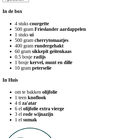
In de box
4
stuks
courgette
500
gram
Frieslander aardappelen
1
stuks
ui
500
gram
cherrytomaatjes
400
gram
rundergehakt
60
gram
sikkepit geitenkaas
0.5
bosje
radijs
1
bosje
kervel, munt en dille
10
gram
peterselie
In Huis
om te bakken
olijfolie
1
teen
knoflook
4
tl
za'atar
6
el
olijfolie extra vierge
3
el
rode wijnazijn
1
el
sumak