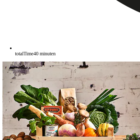
totalTime
40
minuten