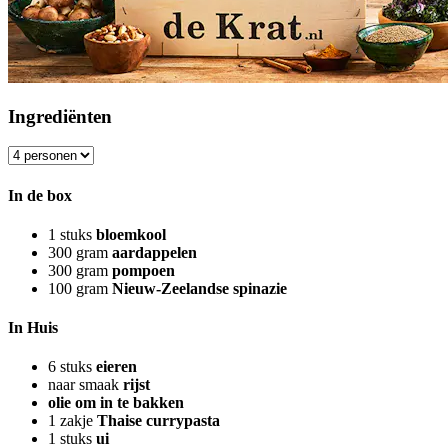
Ingrediënten
In de box
1
stuks
bloemkool
300
gram
aardappelen
300
gram
pompoen
100
gram
Nieuw-Zeelandse spinazie
In Huis
6
stuks
eieren
naar smaak
rijst
olie om in te bakken
1
zakje
Thaise currypasta
1
stuks
ui