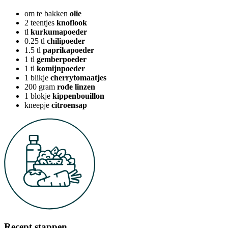
om te bakken
olie
2
teentjes
knoflook
tl
kurkumapoeder
0.25
tl
chilipoeder
1.5
tl
paprikapoeder
1
tl
gemberpoeder
1
tl
komijnpoeder
1
blikje
cherrytomaatjes
200
gram
rode linzen
1
blokje
kippenbouillon
kneepje
citroensap
Recept stappen