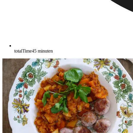
totalTime
45
minuten