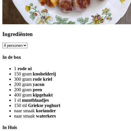
Ingrediënten
In de box
1
rode ui
150
gram
knolselderij
300
gram
rode kriel
200
gram
yacon
200
gram
peen
400
gram
kipgehakt
1
el
muntblaadjes
150
ml
Griekse yoghurt
naar smaak
koriander
naar smaak
waterkers
In Huis