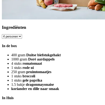
Ingrediënten
In de box
400
gram
Duitse biefstukgehakt
1000
gram
Doré aardappels
4
stuks
romatomaat
1
stuks
rode ui
250
gram
pruimtomaatjes
1
stuks
broccoli
1
stuks
gele paprika
1.5
bakje
dragonmayonaise
koriander en dille naar smaak
In Huis