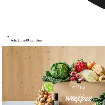
totalTime
40
minuten