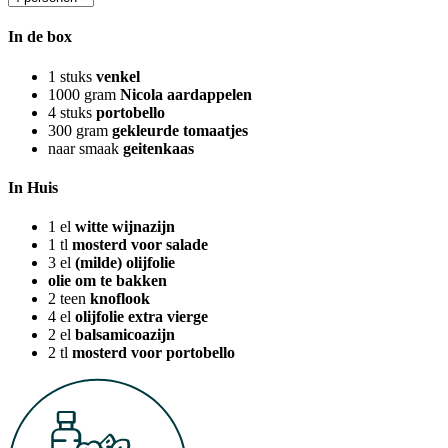
In de box
1
stuks
venkel
1000
gram
Nicola aardappelen
4
stuks
portobello
300
gram
gekleurde tomaatjes
naar smaak
geitenkaas
In Huis
1
el
witte wijnazijn
1
tl
mosterd voor salade
3
el
(milde) olijfolie
olie om te bakken
2
teen
knoflook
4
el
olijfolie extra vierge
2
el
balsamicoazijn
2
tl
mosterd voor portobello