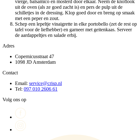
vierge, balsamico en mosterd door elkaar. Neem de knoflook
uit de oven (als ze goed zacht is) en pers de pulp uit de
schilletjes in de dressing. Klop goed door en breng op smaak
met een peper en zout.
Schep een lepeltje vinaigrette in elke portobello (zet de rest op
tafel voor de liefhebber) en garneer met geitenkaas. Serveer
de aardappeltjes en salade erbij.
Adres
Copernicusstraat 47
1098 JD Amsterdam
Contact
Email:
service@crisp.nl
Tel:
097 010 2606 61
Volg ons op