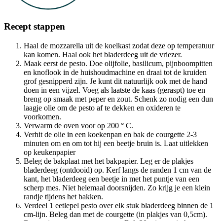
Recept stappen
Haal de mozzarella uit de koelkast zodat deze op temperatuur
kan komen. Haal ook het bladerdeeg uit de vriezer.
Maak eerst de pesto. Doe olijfolie, basilicum, pijnboompitten
en knoflook in de huishoudmachine en draai tot de kruiden
grof gesnipperd zijn. Je kunt dit natuurlijk ook met de hand
doen in een vijzel. Voeg als laatste de kaas (geraspt) toe en
breng op smaak met peper en zout. Schenk zo nodig een dun
laagje olie om de pesto af te dekken en oxideren te
voorkomen.
Verwarm de oven voor op 200 ° C.
Verhit de olie in een koekenpan en bak de courgette 2-3
minuten om en om tot hij een beetje bruin is. Laat uitlekken
op keukenpapier
Beleg de bakplaat met het bakpapier. Leg er de plakjes
bladerdeeg (ontdooid) op. Kerf langs de randen 1 cm van de
kant, het bladerdeeg een beetje in met het puntje van een
scherp mes. Niet helemaal doorsnijden. Zo krijg je een klein
randje tijdens het bakken.
Verdeel 1 eetlepel pesto over elk stuk bladerdeeg binnen de 1
cm-lijn. Beleg dan met de courgette (in plakjes van 0,5cm).