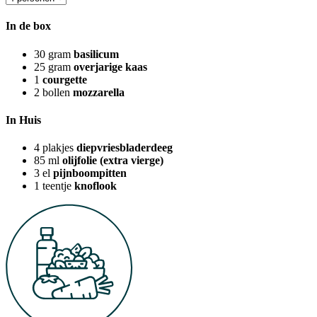
In de box
30
gram
basilicum
25
gram
overjarige kaas
1
courgette
2
bollen
mozzarella
In Huis
4
plakjes
diepvriesbladerdeeg
85
ml
olijfolie (extra vierge)
3
el
pijnboompitten
1
teentje
knoflook