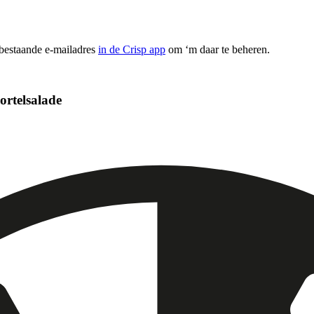
 bestaande e-mailadres
in de Crisp app
om ‘m daar te beheren.
ortelsalade