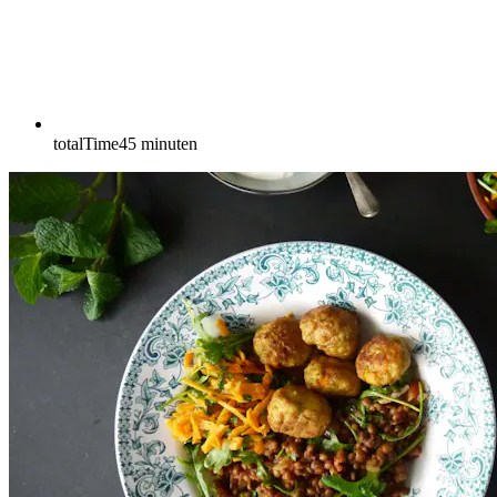
totalTime
45
minuten