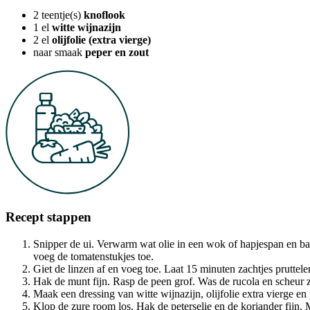
2
teentje(s)
knoflook
1
el
witte wijnazijn
2
el
olijfolie (extra vierge)
naar smaak
peper en zout
Recept stappen
Snipper de ui. Verwarm wat olie in een wok of hapjespan en bak
voeg de tomatenstukjes toe.
Giet de linzen af en voeg toe. Laat 15 minuten zachtjes pruttelen
Hak de munt fijn. Rasp de peen grof. Was de rucola en scheur zo
Maak een dressing van witte wijnazijn, olijfolie extra vierge e
Klop de zure room los. Hak de peterselie en de koriander fijn.