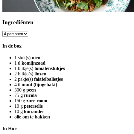
Ingrediënten
In de box
1
stuk(s)
uien
1
tl
komijnzaad
1
blikje(s)
tomatenstukjes
2
blikje(s)
linzen
2
pakje(s)
falafelballetjes
4
tl
munt (fijngehakt)
300
g
peen
75
g
rucola
150
g
zure room
10
g
peterselie
10
g
koriander
olie om te bakken
In Huis