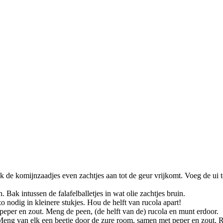
 de komijnzaadjes even zachtjes aan tot de geur vrijkomt. Voeg de ui to
. Bak intussen de falafelballetjes in wat olie zachtjes bruin.
 nodig in kleinere stukjes. Hou de helft van rucola apart!
n peper en zout. Meng de peen, (de helft van de) rucola en munt erdoor.
 Meng van elk een beetje door de zure room, samen met peper en zout. 