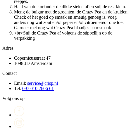
reepjes.
Haal van de koriander de dikke stelen af en snij de rest klein.
Meng de bulgur met de groenten, de Crazy Pea en de kruiden.
Check of het goed op smaak en smeuig genoeg is, voeg
anders nog wat zout en/of peper en/of citroen en/of olie toe.
Garneer met nog wat Crazy Pea blaadjes naar smaak.
<br>Snij de Crazy Pea af volgens de stippellijn op de
verpakking
Adres
Copernicusstraat 47
1098 JD Amsterdam
Contact
Email:
service@crisp.nl
Tel:
097 010 2606 61
Volg ons op