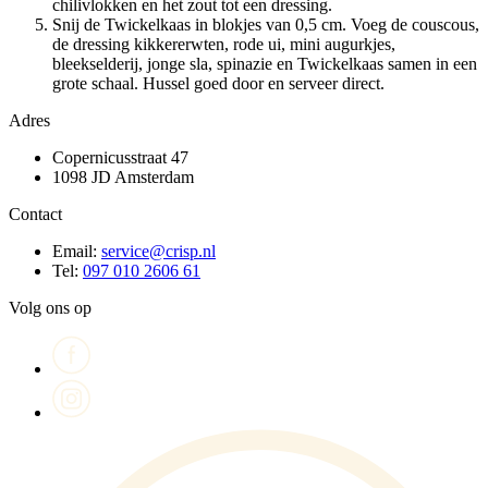
chilivlokken en het zout tot een dressing.
Snij de Twickelkaas in blokjes van 0,5 cm. Voeg de couscous,
de dressing kikkererwten, rode ui, mini augurkjes,
bleekselderij, jonge sla, spinazie en Twickelkaas samen in een
grote schaal. Hussel goed door en serveer direct.
Adres
Copernicusstraat 47
1098 JD Amsterdam
Contact
Email:
service@crisp.nl
Tel:
097 010 2606 61
Volg ons op