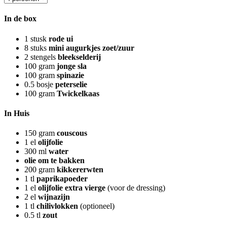
In de box
1
stusk
rode ui
8
stuks
mini augurkjes zoet/zuur
2
stengels
bleekselderij
100
gram
jonge sla
100
gram
spinazie
0.5
bosje
peterselie
100
gram
Twickelkaas
In Huis
150
gram
couscous
1
el
olijfolie
300
ml
water
olie om te bakken
200
gram
kikkererwten
1
tl
paprikapoeder
1
el
olijfolie extra vierge
(voor de dressing)
2
el
wijnazijn
1
tl
chilivlokken
(optioneel)
0.5
tl
zout