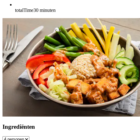
totalTime
30
minuten
Ingrediënten