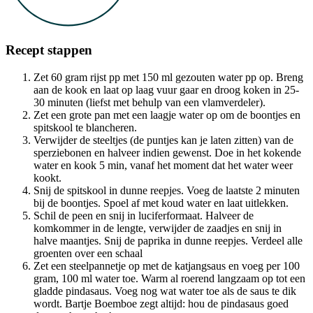
Recept stappen
Zet 60 gram rijst pp met 150 ml gezouten water pp op. Breng
aan de kook en laat op laag vuur gaar en droog koken in 25-
30 minuten (liefst met behulp van een vlamverdeler).
Zet een grote pan met een laagje water op om de boontjes en
spitskool te blancheren.
Verwijder de steeltjes (de puntjes kan je laten zitten) van de
sperziebonen en halveer indien gewenst. Doe in het kokende
water en kook 5 min, vanaf het moment dat het water weer
kookt.
Snij de spitskool in dunne reepjes. Voeg de laatste 2 minuten
bij de boontjes. Spoel af met koud water en laat uitlekken.
Schil de peen en snij in luciferformaat. Halveer de
komkommer in de lengte, verwijder de zaadjes en snij in
halve maantjes. Snij de paprika in dunne reepjes. Verdeel alle
groenten over een schaal
Zet een steelpannetje op met de katjangsaus en voeg per 100
gram, 100 ml water toe. Warm al roerend langzaam op tot een
gladde pindasaus. Voeg nog wat water toe als de saus te dik
wordt. Bartje Boemboe zegt altijd: hou de pindasaus goed