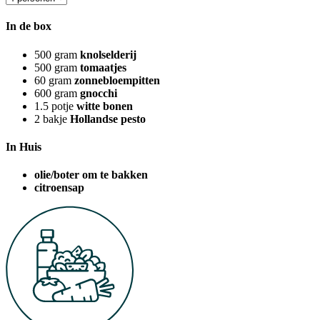
In de box
500
gram
knolselderij
500
gram
tomaatjes
60
gram
zonnebloempitten
600
gram
gnocchi
1.5
potje
witte bonen
2
bakje
Hollandse pesto
In Huis
olie/boter om te bakken
citroensap