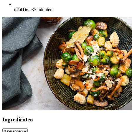
totalTime
35
minuten
Ingrediënten