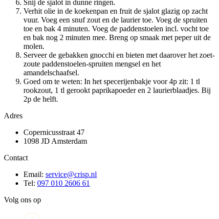
Snij de sjalot in dunne ringen.
Verhit olie in de koekenpan en fruit de sjalot glazig op zacht
vuur. Voeg een snuf zout en de laurier toe. Voeg de spruiten
toe en bak 4 minuten. Voeg de paddenstoelen incl. vocht toe
en bak nog 2 minuten mee. Breng op smaak met peper uit de
molen.
Serveer de gebakken gnocchi en bieten met daarover het zoet-
zoute paddenstoelen-spruiten mengsel en het
amandelschaafsel.
Goed om te weten: In het specerijenbakje voor 4p zit: 1 tl
rookzout, 1 tl gerookt paprikapoeder en 2 laurierblaadjes. Bij
2p de helft.
Adres
Copernicusstraat 47
1098 JD Amsterdam
Contact
Email:
service@crisp.nl
Tel:
097 010 2606 61
Volg ons op