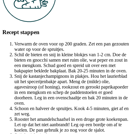
Recept stappen
Verwarm de oven voor op 200 graden. Zet een pan gezouten
water op voor de spruitjes.
Schil de bieten en snij in kleine blokjes van 1-2 cm. Doe de
bieten en gnocchi samen met ruim olie, wat peper en zout in
een mengkom. Schud goed en spreid uit over een met
bakpapier beklede bakplaat. Bak 20-25 minuten in de oven.
Snij de kastanjechampignons in plakjes. Hou het laurierblad
uit het specerijenbakje apart. Meng de (milde) olie,
agavesiroop (of honing), rookzout en gerookt paprikapoeder
in een mengkom en schep de paddenstoelen er goed
doorheen. Leg in een ovenschaaltje en bak 20 minuten in de
oven.
Schoon en halveer de spruitjes. Kook 4-5 minuten, giet af en
zet weg.
Rooster het amandelschaafsel in een droge grote koekenpan.
Let op dat het niet aanbrandt! Leg op een bordje om af te
koelen. De pan gebruik je zo nog voor de sjalot.