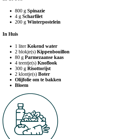
800
g
Spinazie
4
g
Scharfilet
200
g
Winterpostelein
In Huis
1
liter
Kokend water
2
blokje(s)
Kippenbouillon
80
g
Parmezaanse kaas
4
teentje(s)
Knoflook
300
g
Risottorijst
2
klontje(s)
Boter
Olijfolie om te bakken
Bloem