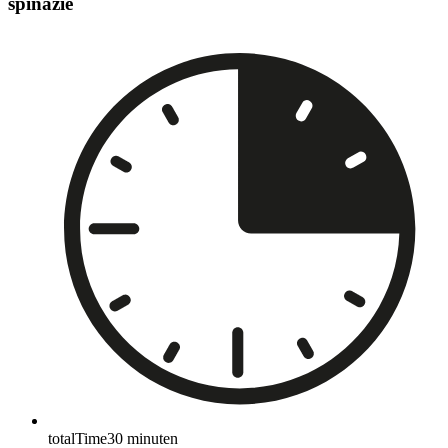
spinazie
totalTime
30
minuten