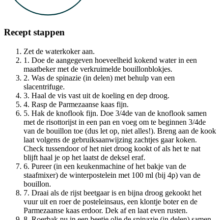
Recept stappen
Zet de waterkoker aan.
1. Doe de aangegeven hoeveelheid kokend water in een
maatbeker met de verkruimelde bouillonblokjes.
2. Was de spinazie (in delen) met behulp van een
slacentrifuge.
3. Haal de vis vast uit de koeling en dep droog.
4. Rasp de Parmezaanse kaas fijn.
5. Hak de knoflook fijn. Doe 3/4de van de knoflook samen
met de risottorijst in een pan en voeg om te beginnen 3/4de
van de bouillon toe (dus let op, niet alles!). Breng aan de kook
laat volgens de gebruiksaanwijzing zachtjes gaar koken.
Check tussendoor of het niet droog kookt of als het te nat
blijft haal je op het laatst de deksel eraf.
6. Pureer (in een keukenmachine of het bakje van de
staafmixer) de winterpostelein met 100 ml (bij 4p) van de
bouillon.
7. Draai als de rijst beetgaar is en bijna droog gekookt het
vuur uit en roer de posteleinsaus, een klontje boter en de
Parmezaanse kaas erdoor. Dek af en laat even rusten.
8. Roerbak nu in een beetje olie de spinazie (in delen) samen