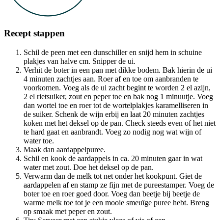
Recept stappen
Schil de peen met een dunschiller en snijd hem in schuine
plakjes van halve cm. Snipper de ui.
Verhit de boter in een pan met dikke bodem. Bak hierin de ui
4 minuten zachtjes aan. Roer af en toe om aanbranden te
voorkomen. Voeg als de ui zacht begint te worden 2 el azijn,
2 el rietsuiker, zout en peper toe en bak nog 1 minuutje. Voeg
dan wortel toe en roer tot de wortelplakjes karamelliseren in
de suiker. Schenk de wijn erbij en laat 20 minuten zachtjes
koken met het deksel op de pan. Check steeds even of het niet
te hard gaat en aanbrandt. Voeg zo nodig nog wat wijn of
water toe.
Maak dan aardappelpuree.
Schil en kook de aardappels in ca. 20 minuten gaar in wat
water met zout. Doe het deksel op de pan.
Verwarm dan de melk tot net onder het kookpunt. Giet de
aardappelen af en stamp ze fijn met de pureestamper. Voeg de
boter toe en roer goed door. Voeg dan beetje bij beetje de
warme melk toe tot je een mooie smeuïge puree hebt. Breng
op smaak met peper en zout.