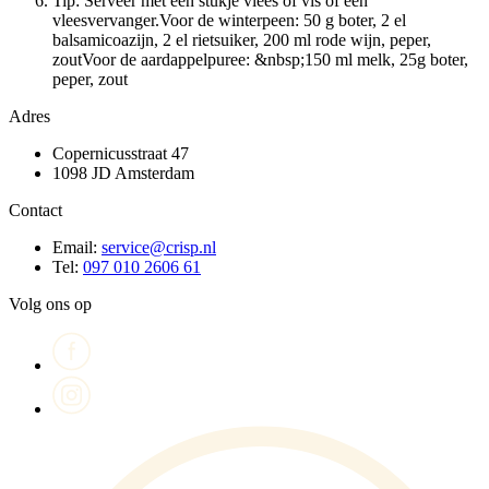
Tip: Serveer met een stukje vlees of vis of een
vleesvervanger.Voor de winterpeen: 50 g boter, 2 el
balsamicoazijn, 2 el rietsuiker, 200 ml rode wijn, peper,
zoutVoor de aardappelpuree: &nbsp;150 ml melk, 25g boter,
peper, zout
Adres
Copernicusstraat 47
1098 JD Amsterdam
Contact
Email:
service@crisp.nl
Tel:
097 010 2606 61
Volg ons op