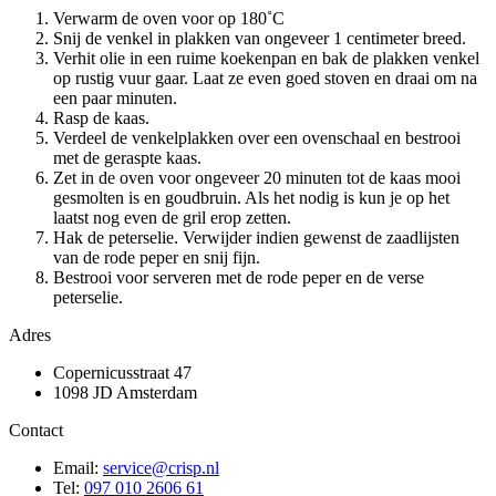
Verwarm de oven voor op 180˚C
Snij de venkel in plakken van ongeveer 1 centimeter breed.
Verhit olie in een ruime koekenpan en bak de plakken venkel
op rustig vuur gaar. Laat ze even goed stoven en draai om na
een paar minuten.
Rasp de kaas.
Verdeel de venkelplakken over een ovenschaal en bestrooi
met de geraspte kaas.
Zet in de oven voor ongeveer 20 minuten tot de kaas mooi
gesmolten is en goudbruin. Als het nodig is kun je op het
laatst nog even de gril erop zetten.
Hak de peterselie. Verwijder indien gewenst de zaadlijsten
van de rode peper en snij fijn.
Bestrooi voor serveren met de rode peper en de verse
peterselie.
Adres
Copernicusstraat 47
1098 JD Amsterdam
Contact
Email:
service@crisp.nl
Tel:
097 010 2606 61