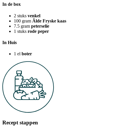
In de box
2
stuks
venkel
100
gram
Âlde Fryske kaas
7.5
gram
peterselie
1
stuks
rode peper
In Huis
1
el
boter
Recept stappen