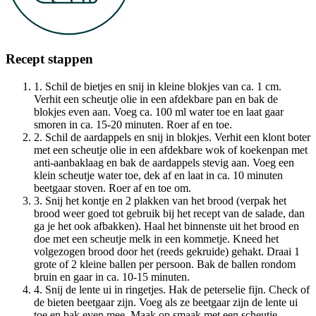
Recept stappen
1. Schil de bietjes en snij in kleine blokjes van ca. 1 cm.
Verhit een scheutje olie in een afdekbare pan en bak de
blokjes even aan. Voeg ca. 100 ml water toe en laat gaar
smoren in ca. 15-20 minuten. Roer af en toe.
2. Schil de aardappels en snij in blokjes. Verhit een klont boter
met een scheutje olie in een afdekbare wok of koekenpan met
anti-aanbaklaag en bak de aardappels stevig aan. Voeg een
klein scheutje water toe, dek af en laat in ca. 10 minuten
beetgaar stoven. Roer af en toe om.
3. Snij het kontje en 2 plakken van het brood (verpak het
brood weer goed tot gebruik bij het recept van de salade, dan
ga je het ook afbakken). Haal het binnenste uit het brood en
doe met een scheutje melk in een kommetje. Kneed het
volgezogen brood door het (reeds gekruide) gehakt. Draai 1
grote of 2 kleine ballen per persoon. Bak de ballen rondom
bruin en gaar in ca. 10-15 minuten.
4. Snij de lente ui in ringetjes. Hak de peterselie fijn. Check of
de bieten beetgaar zijn. Voeg als ze beetgaar zijn de lente ui
toe en bak even mee. Maak op smaak met een scheutje