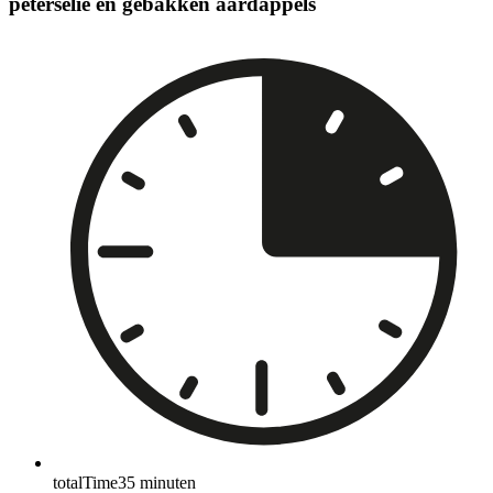
peterselie en gebakken aardappels
totalTime
35
minuten