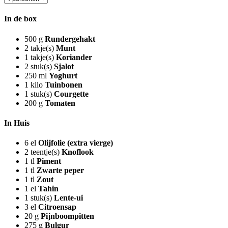
In de box
500
g
Rundergehakt
2
takje(s)
Munt
1
takje(s)
Koriander
2
stuk(s)
Sjalot
250
ml
Yoghurt
1
kilo
Tuinbonen
1
stuk(s)
Courgette
200
g
Tomaten
In Huis
6
el
Olijfolie (extra vierge)
2
teentje(s)
Knoflook
1
tl
Piment
1
tl
Zwarte peper
1
tl
Zout
1
el
Tahin
1
stuk(s)
Lente-ui
3
el
Citroensap
20
g
Pijnboompitten
275
g
Bulgur