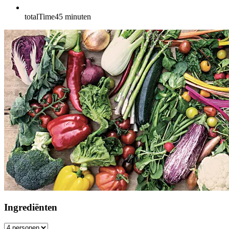
totalTime
45
minuten
Ingrediënten