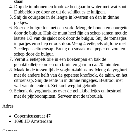
staan.
Dop de tuinbonen en kook ze beetgaar in water met wat zout.
Dubbeldop ze door ze uit de schilletjes te knijpen.
Snij de courgette in de lengte in kwarten en dan in dunne
plakjes.
Roer de bulgur los met een vork. Meng de bonen en courgette
door de bulgur. Hak de munt heel fijn en schep samen met de
laatste 1/3 van de sjalot ook door de bulgur. Snij de tomaatjes
in partjes en schep er ook door.Meng 4 eetlepels olijfolie met
2 eetlepels citroensap. Breng op smaak met peper en zout en
schep door de bulgur.
Verhit 2 eetlepels olie in een koekenpan en bak de
gehaktballetjes om en om bruin en gaar in ca. 20 minuten.
Maak in de tussentijd de yoghurt-tahinsaus. Meng de yoghurt
met de andere helft van de geperste knoflook, de tahin, en het
citroensap. Snij de lente-ui in dunne ringetjes. Bestrooi met
wat van de lente ui. Zet koel weg tot gebruik.
Schenk de yoghurtsaus over de gehaktballetjes en bestrooi
met de pijnboompitten. Serveer met de tabouleh.
Adres
Copernicusstraat 47
1098 JD Amsterdam