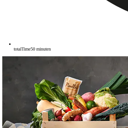
totalTime
50
minuten