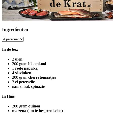
Ingrediënten
In de box
2
uien
200
gram
bloemkool
1
rode paprika
4
slavinken
200
gram
cherrytomaatjes
3
el
peterselie
naar smaak
spinazie
In Huis
200
gram
quinoa
maizena (om te besprenkelen)